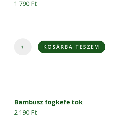
1 790
Ft
COALADENT
KOSÁRBA TESZEM
FOGSELYEM
MENNYISÉG
Bambusz fogkefe tok
2 190
Ft