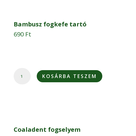
Bambusz fogkefe tartó
690
Ft
BAMBUSZ
KOSÁRBA TESZEM
FOGKEFE
TARTÓ
MENNYISÉG
Coaladent fogselyem