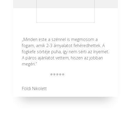
„Minden este a szénnel is megmosom a
fogam, amik 2-3 árnyalatot fehéredhettek. A
fogkefe sörtéje puha, így nem sérti az ínyemet.
A páros ajánlatot vettem, hiszen az jobban
megéri.”
⭐⭐⭐⭐⭐
Földi Nikolett