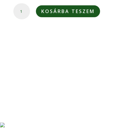
COALADENT
KOSÁRBA TESZEM
ALAPCSOMAG
MENNYISÉG
100% EREDMÉNYGARANCIA
30 napos pénzvisszafizetési garancia
Tovább