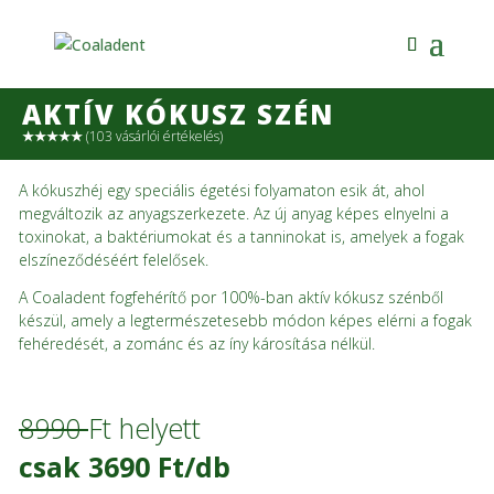
AKTÍV KÓKUSZ SZÉN
★★★★★
(103 vásárlói értékelés)
A kókuszhéj egy speciális égetési folyamaton esik át, ahol
megváltozik az anyagszerkezete. Az új anyag képes elnyelni a
toxinokat, a baktériumokat és a tanninokat is, amelyek a fogak
elszíneződéséért felelősek.
A Coaladent fogfehérítő por 100%-ban aktív kókusz szénből
készül, amely a legtermészetesebb módon képes elérni a fogak
fehéredését, a zománc és az íny károsítása nélkül.
8990
Ft helyett
csak 3690 Ft/db