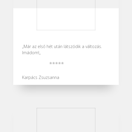
„Már az első hét után látszódik a változás.
Imádom!
„
⭐⭐⭐⭐⭐
Karpács Zsuzsanna