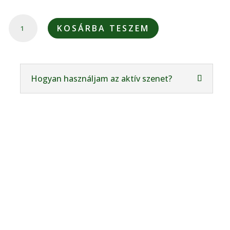
AKTÍV
KOSÁRBA TESZEM
KÓKUSZ
SZÉN
POR
MENNYISÉG
Hogyan használjam az aktív szenet?
GYORS ÉS OLCSÓ SZÁLLÍTÁS
1-2 munkanapon belül