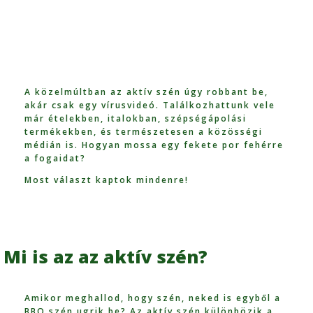
A közelmúltban az aktív szén úgy robbant be,
akár csak egy vírusvideó. Találkozhattunk vele
már ételekben, italokban, szépségápolási
termékekben, és természetesen a közösségi
médián is. Hogyan mossa egy fekete por fehérre
a fogaidat?
Most választ kaptok mindenre!
Mi is az az aktív szén?
Amikor meghallod, hogy szén, neked is egyből a
BBQ szén ugrik be? Az aktív szén különbözik a