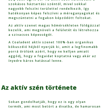
szokásos háztartási széntől, mivel sokkal
nagyobb felszíni területtel rendelkezik, így
hatékonyan képes felszívni a méreganyagokat és
megszüntetni a fogakon képződött foltokat.
Az aktív szenet magas hőmérsékleten földgázzal
kezelik, ami megnöveli a felületét és létrehozza
a szivacsos képességét.
A Coaladent aktív szenet 100%-ban organikus
kókuszdió héjból nyerjük ki, amit a legfinomabb
porrá őrölünk azért, hogy ne kelljen amiatt
aggódj, hogy a fogaidat koptatná vagy akár az
ínyedre káros hatással lenne.
Az aktív szén története
Sokan gondolhatják, hogy ez is egy olyan
termék, ami most betört a divatba, de hamarosan