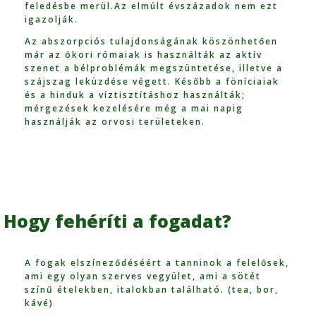
feledésbe merül.Az elmúlt évszázadok nem ezt
igazolják.
Az abszorpciós tulajdonságának köszönhetően
már az ókori rómaiak is használták az aktív
szenet a bélproblémák megszüntetése, illetve a
szájszag leküzdése végett. Később a föníciaiak
és a hinduk a víztisztításhoz használták;
mérgezések kezelésére még a mai napig
használják az orvosi területeken.
Hogy fehéríti a fogadat?
A fogak elszíneződéséért a tanninok a felelősek,
ami egy olyan szerves vegyület, ami a sötét
színű ételekben, italokban található. (tea, bor,
kávé)