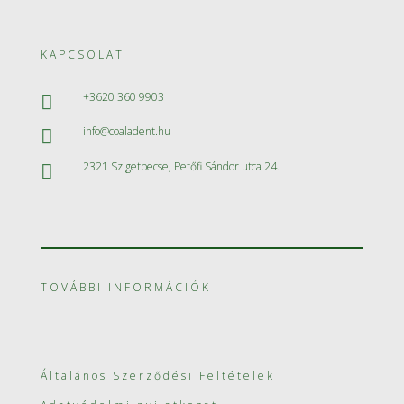
KAPCSOLAT
+3620 360 9903

info@coaladent.hu

2321 Szigetbecse, Petőfi Sándor utca 24.

TOVÁBBI INFORMÁCIÓK
Általános Szerződési Feltételek