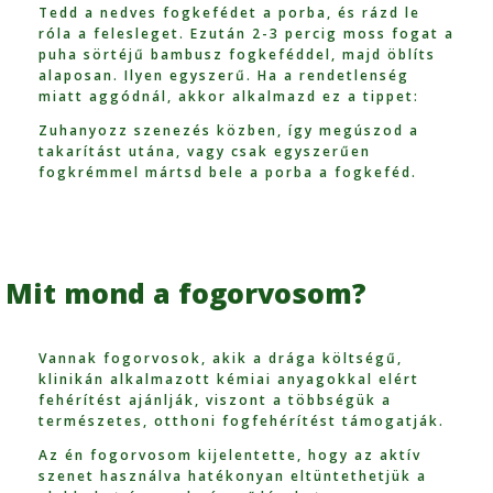
Tedd a nedves fogkefédet a porba, és rázd le
róla a felesleget. Ezután 2-3 percig moss fogat a
puha sörtéjű bambusz fogkeféddel, majd öblíts
alaposan. Ilyen egyszerű. Ha a rendetlenség
miatt aggódnál, akkor alkalmazd ez a tippet:
Zuhanyozz szenezés közben, így megúszod a
takarítást utána, vagy csak egyszerűen
fogkrémmel mártsd bele a porba a fogkeféd.
Mit mond a fogorvosom?
Vannak fogorvosok, akik a drága költségű,
klinikán alkalmazott kémiai anyagokkal elért
fehérítést ajánlják, viszont a többségük a
természetes, otthoni fogfehérítést támogatják.
Az én fogorvosom kijelentette, hogy az aktív
szenet használva hatékonyan eltüntethetjük a