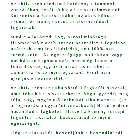
Az aktív szén rendkívül hatékony a tanninok
vonzásában, tehát jó hír a bor szerelmeseinek.
Köszöntsd a fürdőszobában az aktív kókusz
szenet, és mondj búcsút az elszíneződött
fogaidnak!
Mindig ellenőrizd, hogy orvosi minőségű,
finoman őrölt aktív szenet használsz a fogaidon,
akárcsak a mi fogfehérítőnk, ami 100%-ban
természetes.
Az egészségügyi boltokban, vagy
patikákban kapható szén nem elég finom a
fehérítéshez, így akár ártalmas is lehet a
zománcra és az ínyre egyaránt. Ezért nem
ajánljuk a használatát.
Az aktív szénhez puha sörtéjű fogkefét használj,
amit tőlünk be is szerezhetsz. Végül győződj meg
róla, hogy megfelelő technikát alkalmazol-e. (ez
a fogmosásra egyaránt vonatkozik) Ha túl erősen
használod a fogkefét, illetve ha kemény sörtéjű
fogkefét használsz, kockáztatod az ínyed
egészségét.
Elég az alapokból,
beszéljünk a használatról.